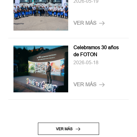
Galaxy del país a TUM
2026-05-19
Transportistas
VER MÁS
Celebramos 30 años
de FOTON
2026-05-18
VER MÁS
VER MÁS